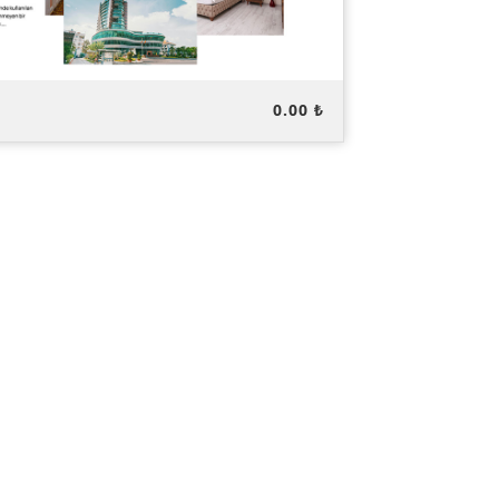
0.00 ₺
ı Gör
Ücretsiz Dene