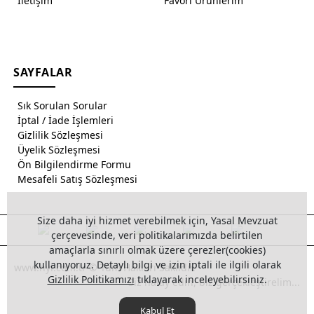
İletişim
Favori Ürünlerim
SAYFALAR
Sık Sorulan Sorular
İptal / İade İşlemleri
Gizlilik Sözleşmesi
Üyelik Sözleşmesi
Ön Bilgilendirme Formu
Mesafeli Satış Sözleşmesi
Size daha iyi hizmet verebilmek için, Yasal Mevzuat
çerçevesinde, veri politikalarımızda belirtilen
amaçlarla sınırlı olmak üzere çerezler(cookies)
kullanıyoruz. Detaylı bilgi ve izin iptali ile ilgili olarak
www.hyl.com.tr © Tüm Hakları Saklıdır.
Gizlilik Politikamızı
tıklayarak inceleyebilirsiniz.
Siz halay edin, biz gerçekleştirelim...
Kabul Et