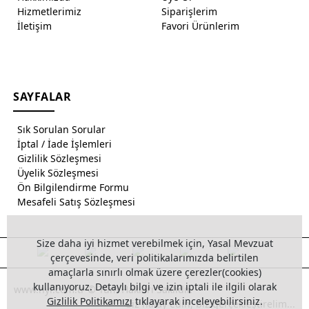
Hizmetlerimiz
Siparişlerim
İletişim
Favori Ürünlerim
SAYFALAR
Sık Sorulan Sorular
İptal / İade İşlemleri
Gizlilik Sözleşmesi
Üyelik Sözleşmesi
Ön Bilgilendirme Formu
Mesafeli Satış Sözleşmesi
Size daha iyi hizmet verebilmek için, Yasal Mevzuat
çerçevesinde, veri politikalarımızda belirtilen
amaçlarla sınırlı olmak üzere çerezler(cookies)
kullanıyoruz. Detaylı bilgi ve izin iptali ile ilgili olarak
www.hyl.com.tr © Tüm Hakları Saklıdır.
Gizlilik Politikamızı
tıklayarak inceleyebilirsiniz.
Siz halay edin, biz gerçekleştirelim...