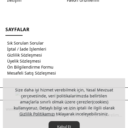
İletişim
Favori Ürünlerim
SAYFALAR
Sık Sorulan Sorular
İptal / İade İşlemleri
Gizlilik Sözleşmesi
Üyelik Sözleşmesi
Ön Bilgilendirme Formu
Mesafeli Satış Sözleşmesi
Size daha iyi hizmet verebilmek için, Yasal Mevzuat
çerçevesinde, veri politikalarımızda belirtilen
amaçlarla sınırlı olmak üzere çerezler(cookies)
kullanıyoruz. Detaylı bilgi ve izin iptali ile ilgili olarak
www.hyl.com.tr © Tüm Hakları Saklıdır.
Gizlilik Politikamızı
tıklayarak inceleyebilirsiniz.
Siz halay edin, biz gerçekleştirelim...
Kabul Et